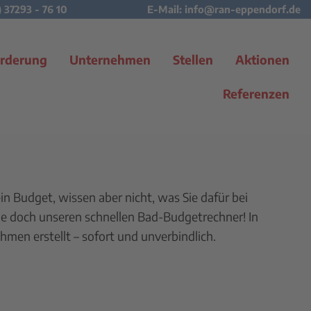
) 37293 - 76 10
E-Mail:
info@ran-eppendorf.de
rderung
Unternehmen
Stellen
Aktionen
Referenzen
n Budget, wissen aber nicht, was Sie dafür bei
 doch unseren schnellen Bad-Budgetrechner! In
men erstellt – sofort und unverbindlich.