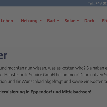
Tel.: +49 (0
Leben
Heizung
Bad
Solar
Dach
Fö
er
und möchten nun wissen, was es kosten wird? Sie haben ei
ng-Haustechnik-Service GmbH bekommen? Dann nutzen Sie
tion und Ihr Wunschbad abgefragt und sowie ein Kostenrah
dernisierung in Eppendorf und Mittelsachsen!