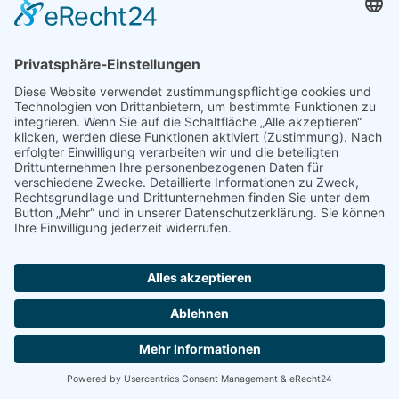
Einwilligung (Art. 6 Abs. 1 lit. a DSGVO) sofern diese
abgefragt wurde; die Einwilligung ist jederzeit
widerrufbar.
Die von Ihnen im Kontaktformular eingegebenen
Daten verbleiben bei uns, bis Sie uns zur Löschung
auffordern, Ihre Einwilligung zur Speicherung
widerrufen oder der Zweck für die Datenspeicherung
entfällt (z. B. nach abgeschlossener Bearbeitung Ihrer
Anfrage). Zwingende gesetzliche Bestimmungen –
insbesondere Aufbewahrungsfristen – bleiben
unberührt.
Anfrage per E-Mail, Telefon oder Telefax
Wenn Sie uns per E-Mail, Telefon oder Telefax
kontaktieren, wird Ihre Anfrage inklusive aller daraus
Menü