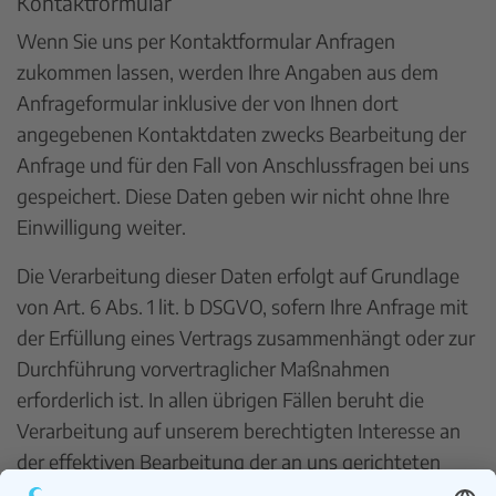
Kontaktformular
Wenn Sie uns per Kontaktformular Anfragen
zukommen lassen, werden Ihre Angaben aus dem
Anfrageformular inklusive der von Ihnen dort
angegebenen Kontaktdaten zwecks Bearbeitung der
Anfrage und für den Fall von Anschlussfragen bei uns
gespeichert. Diese Daten geben wir nicht ohne Ihre
Einwilligung weiter.
Die Verarbeitung dieser Daten erfolgt auf Grundlage
von Art. 6 Abs. 1 lit. b DSGVO, sofern Ihre Anfrage mit
der Erfüllung eines Vertrags zusammenhängt oder zur
Durchführung vorvertraglicher Maßnahmen
erforderlich ist. In allen übrigen Fällen beruht die
Verarbeitung auf unserem berechtigten Interesse an
der effektiven Bearbeitung der an uns gerichteten
Anfragen (Art. 6 Abs. 1 lit. f DSGVO) oder auf Ihrer